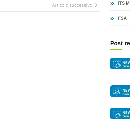
ITS M
Articolo successivo
FSA
Post re