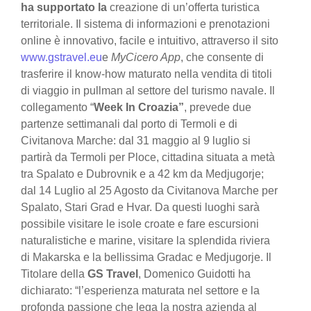
ha supportato la
creazione di un’offerta turistica
territoriale. Il sistema di informazioni e prenotazioni
online è innovativo, facile e intuitivo, attraverso il sito
www.gstravel.eu
e
MyCicero App
, che consente di
trasferire il know-how maturato nella vendita di titoli
di viaggio in pullman al settore del turismo navale. Il
collegamento “
Week In Croazia”
, prevede due
partenze settimanali dal porto di Termoli e di
Civitanova Marche: dal 31 maggio al 9 luglio si
partirà da Termoli per Ploce, cittadina situata a metà
tra Spalato e Dubrovnik e a 42 km da Medjugorje;
dal 14 Luglio al 25 Agosto da Civitanova Marche per
Spalato, Stari Grad e Hvar. Da questi luoghi sarà
possibile visitare le isole croate e fare escursioni
naturalistiche e marine, visitare la splendida riviera
di Makarska e la bellissima Gradac e Medjugorje. Il
Titolare della
GS Travel
, Domenico Guidotti ha
dichiarato: “l’esperienza maturata nel settore e la
profonda passione che lega la nostra azienda al